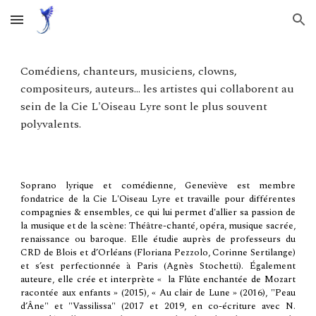
Skip to main content
Skip to navigation
Comédiens, chanteurs, musiciens, clowns,
compositeurs, auteurs... les artistes qui collaborent au
sein de la Cie L'Oiseau Lyre sont le plus souvent
polyvalents.
S
oprano lyrique et comédienne, Geneviève est membre
fondatrice de la Cie L'Oiseau Lyre et travaille pour différentes
compagnies & ensembles
,
ce qui lui permet d'allier sa passion de
la musique et de la scène: Théâtre-chanté, opéra, musique sacrée,
renaissance ou baroque. Elle étudie auprès de professeurs du
CRD de Blois et d’Orléans (Floriana Pezzolo, Corinne Sertilange)
et s’est perfectionnée à Paris (Agnès Stochetti). Également
auteure, elle crée et interprète « la Flûte enchantée de Mozart
racontée aux enfants » (2015), « Au clair de Lune » (2016), "Peau
d’Âne" et "Vassilissa" (2017 et 2019, en co-écriture avec N.