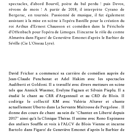
spectacles, d’abord Bourvil, poète du bal perdu ! puis Devos,
rêvons de mots ! A partir de 2018, il interprète
Cyrano de
Bergerac
, en tournée. Passionné de musique, il fut également
assistant à la mise en scène à l’opéra Bastille pour la création du
roi Arthus d’Ernest Chausson et comédien dans la Périchole
d’Offenbach pour l’opéra de Limoges. I
l incarne le rôle
du comte
Almaviva
dans Figaro! de Geneviève Emonet d'après le Barbier de
Séville (Cie L'Oiseau Lyre).
David Fricker a commencé sa carrière de comédien auprès de
Jean-Claude Penchenat et Adel Hakim avec les spectacles
Audiberti et Goldoni. Il a travaillé avec divers metteurs en scène
tels que Annick Wasmer, Evelyne Fagnen et Silvain Pieplu. Il a
étudié le chant au CRR d’Argenteuil et au CRD de Blois. Il
codirige le collectif KM avec Valéria Altaver et chante
actuellement Uberto dans La Servante Maîtresse de Pergolese . Il
donne des cours de chant au sein de "Chantez en Liberté depuis
2017" ainsi qu'à la Clinique Thérae. Il anime avec Reno Espinasse
des ateliers Souffle et voix à l’ALCV de Blois Vienne et incarne
Bartolo dans Figaro! de Geneviève Emonet d'après le Barbier de