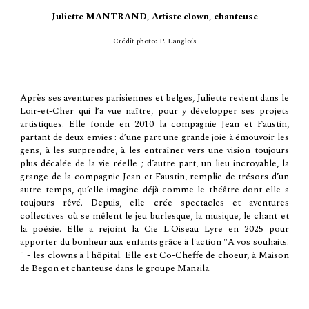
Juliette MANTRAND, Artiste clown, chanteuse
Crédit photo:
P. Langlois
Après ses aventures parisiennes et belges, Juliette revient dans le
Loir-et-Cher qui l’a vue naître, pour y développer ses projets
artistiques. Elle fonde en 2010 la compagnie Jean et Faustin,
partant de deux envies : d’une part une grande joie à émouvoir les
gens, à les surprendre, à les entraîner vers une vision toujours
plus décalée de la vie réelle ; d’autre part, un lieu incroyable, la
grange de la compagnie Jean et Faustin, remplie de trésors d’un
autre temps, qu’elle imagine déjà comme le théâtre dont elle a
toujours rêvé. Depuis, elle crée spectacles et aventures
collectives où se mêlent le jeu burlesque, la musique, le chant et
la poésie.
Elle
a rejoint
la Cie L'Oiseau Lyre
en 2025
pour
apporter du bonheur aux enfants grâce à l'action "A vos souhaits!
" - les clowns à l'hôpital.
Elle est
Co-Cheffe de choeur, à Maison
de Begon
et c
hanteuse
dans le groupe
Manzila.