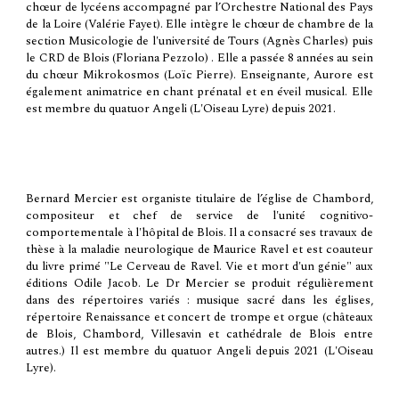
chœur de lycéens accompagné par l’Orchestre National des Pays
de la Loire (Valérie Fayet). Elle intègre le chœur de chambre de la
section Musicologie de l'université de Tours (Agnès Charles) puis
le CRD de Blois (
Floriana Pezzolo)
. Elle a passée 8 années au sein
du chœur Mikrokosmos (Loïc Pierre). Enseignante, Aurore est
également animatrice en chant prénatal et en éveil musical. Elle
est membre du quatuor Angeli
(L'Oiseau Lyre) depuis 2021.
Bernard Mercier est organiste titulaire de l’église de Chambord,
compositeur et chef de service de l'unité cognitivo-
comportementale à l'hôpital de Blois. Il a consacré ses travaux de
thèse à la maladie neurologique de Maurice Ravel et est coauteur
du livre primé "Le Cerveau de Ravel. Vie et mort d'un génie" aux
éditions Odile Jacob. Le Dr Mercier se produit régulièrement
dans des répertoires variés : musique sacré dans les églises,
répertoire Renaissance et concert de trompe et orgue (châteaux
de Blois, Chambord, Villesavin et cathédrale de Blois entre
autres.) Il est membre du quatuor Angeli depuis 2021 (L'Oiseau
Lyre).