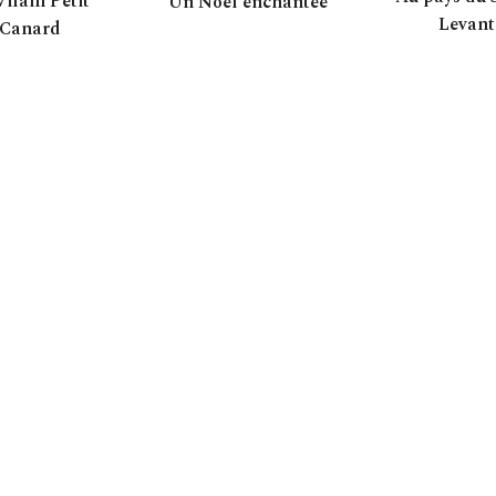
Vilain Petit
Un Noël enchantée
Levant
Canard